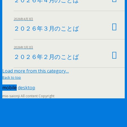
2026年4月3日
２０２６年３月のことば
2026年3月2日
２０２６年２月のことば
Load more from this category…
Back to top
mobile
desktop
mie-saionji All content Copyright