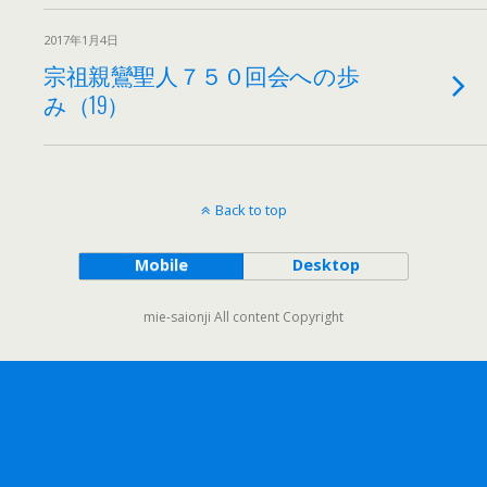
2017年1月4日
宗祖親鸞聖人７５０回会への歩
み（19）
Back to top
Mobile
Desktop
mie-saionji All content Copyright