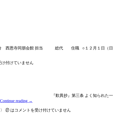
０分 西恩寺同朋会館 担当 総代 住職 ○１２月１日（日
受け付けていません
『歎異抄』第三条 よく知られた一文であるが、
Continue reading
→
 ㉗ は
コメントを受け付けていません