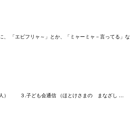
タモリに、 「エビフリャ～」とか、「ミャーミャ－言ってる」な
聖人） ３.子ども会通信 （ほとけさまの まなざし …