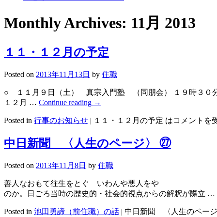
Monthly Archives:
11月 2013
１１・１２月の予定
Posted on
2013年11月13日
by
住職
○ １１月９日（土） 真宗入門塾 （同朋会） １９時３
１２月 …
Continue reading
→
Posted in
行事のお知らせ
|
１１・１２月の予定 は
コメントを
中日新聞 〈人生のページ〉 ㉗
Posted on
2013年11月8日
by
住職
善人なおもて往生をとぐ いわんや悪人をや 
のか。日ごろ当時の歴史的・社会的視点からの解釈が際立 …
Posted in
池田勇諦（前住職）の話
|
中日新聞 〈人生のページ〉