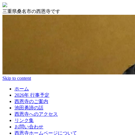
三重県桑名市の西恩寺です
Skip to content
ホーム
2026年 行事予定
西恩寺のご案内
池田勇諦の話
西恩寺へのアクセス
リンク集
お問い合わせ
西恩寺ホームページについて