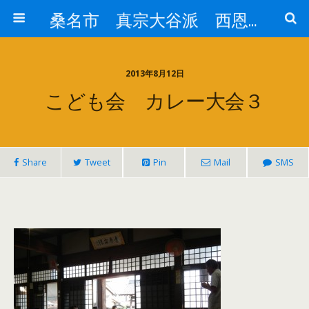
桑名市 真宗大谷派 西恩寺
2013年8月12日
こども会 カレー大会３
Share
Tweet
Pin
Mail
SMS