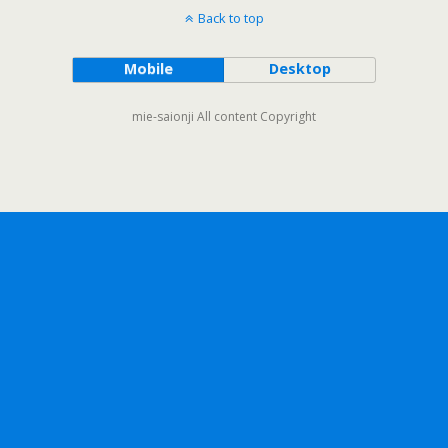
Back to top
Mobile
Desktop
mie-saionji All content Copyright