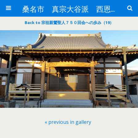
桑名市 真宗大谷派 西恩寺
Back to 宗祖親鸞聖人７５０回会への歩み（19）
« previous in gallery